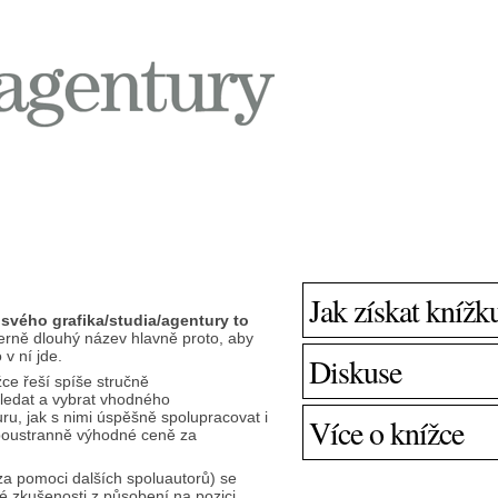
Jak získat knížk
 svého grafika/studia/agentury to
erně dlouhý název hlavně proto, aby
 v ní jde.
Diskuse
žce řeší spíše stručně
ledat a vybrat vhodného
turu, jak s nimi úspěšně spolupracovat i
Více o knížce
boustranně výhodné ceně za
a pomoci dalších spoluautorů) se
é zkušenosti z působení na pozici