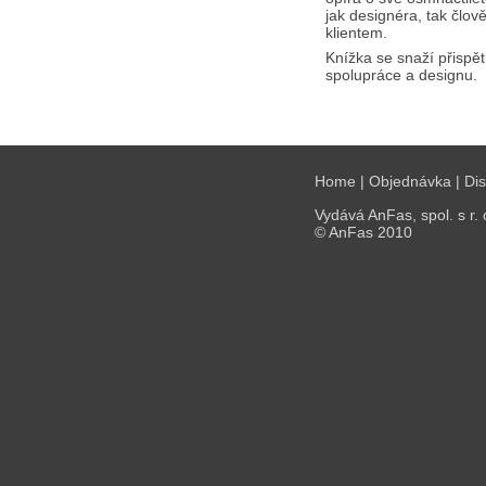
jak designéra, tak člov
klientem.
Knížka se snaží přispět
spolupráce a designu.
Home
|
Objednávka
|
Di
Vydává AnFas, spol. s r. 
© AnFas 2010