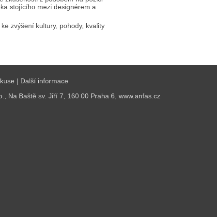
ěka stojícího mezi designérem a
 ke zvýšení kultury, pohody, kvality
skuse
|
Další informace
o., Na Baště sv. Jiří 7, 160 00 Praha 6,
www.anfas.cz