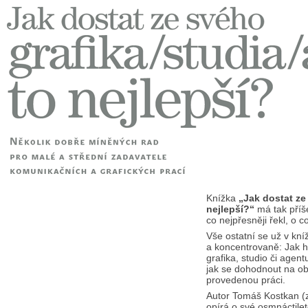
Knížka
„Jak dostat ze
nejlepší?“
má tak příš
co nejpřesněji řekl, o co
Vše ostatní se už v kní
a koncentrovaně: Jak h
grafika, studio či agen
jak se dohodnout na o
provedenou práci.
Autor Tomáš Kostkan (z
opírá o své osmnáctilet